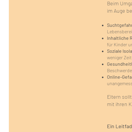
Beim Umgan
im Auge be
Suchtgefah
Lebensberei
Inhaltliche 
für Kinder u
Soziale Isol
weniger Zeit
Gesundheit
Beschwerde
Online-Gefa
unangemess
Eltern sol
mit ihren 
Ein Leitfa