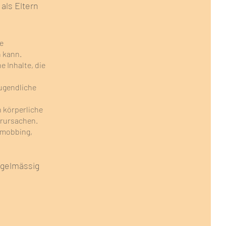
als Eltern
re
n kann.
 Inhalte, die
ugendliche
 körperliche
erursachen.
rmobbing,
egelmässig