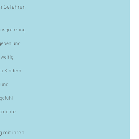
n Gefahren
 Ausgrenzung
egeben und
rweitig
zu Kindern
 und
gefühl
erüchte
 mit ihren