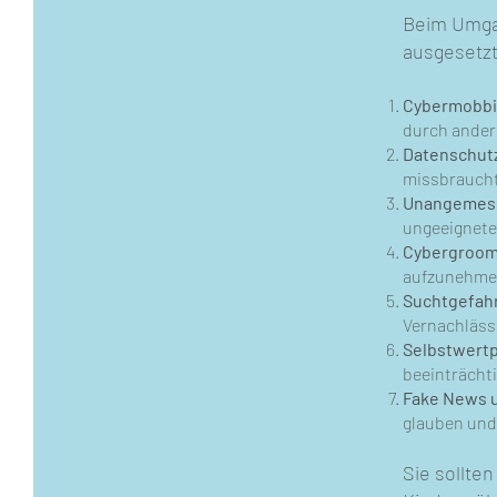
Beim Umga
ausgesetzt
Cybermobb
durch ander
Datenschut
missbrauch
Unangemess
ungeeignete
Cybergroom
aufzunehmen
Suchtgefah
Vernachlässi
Selbstwert
beeinträcht
Fake News u
glauben und
Sie sollte