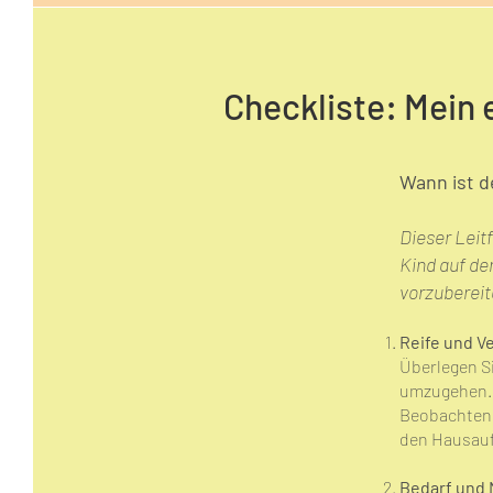
Checkliste: Mein
Wann ist d
Dieser Leitf
Kind auf d
vorzuberei
Reife und 
Überlegen Si
umzugehen
Beobachten S
den Hausauf
Bedarf und