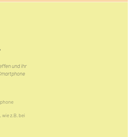
?
effen und ihr
 Smartphone
rtphone
wie z.B. bei