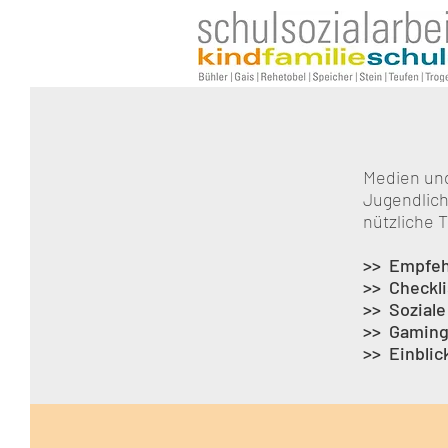
Medien und
Jugendlich
nützliche 
>> Empfe
>> Checkl
>> Sozial
>> Gamin
>> Einbli