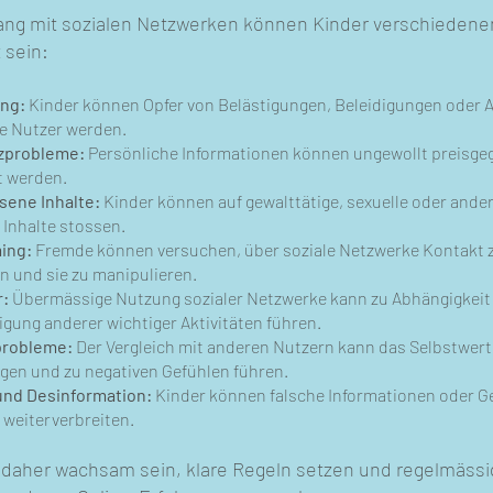
ng mit sozialen Netzwerken können Kinder verschiedene
 sein:
ing:
Kinder können Opfer von Belästigungen, Beleidigungen oder
e Nutzer werden.
zprobleme:
Persönliche Informationen können ungewollt preisg
t werden.
ene Inhalte:
Kinder können auf gewalttätige, sexuelle oder ande
 Inhalte stossen.
ing:
Fremde können versuchen, über soziale Netzwerke Kontakt 
 und sie zu manipulieren.
r:
Übermässige Nutzung sozialer Netzwerke kann zu Abhängigkeit
gung anderer wichtiger Aktivitäten führen.
probleme:
Der Vergleich mit anderen Nutzern kann das Selbstwert
igen und zu negativen Gefühlen führen.
nd Desinformation:
Kinder können falsche Informationen oder G
 weiterverbreiten.
n daher wachsam sein, klare Regeln setzen und regelmässig