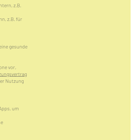
tern, z.B.
, z.B. für
 eine gesunde
one vor,
zungsvertrag
 der Nutzung
-Apps, um
he