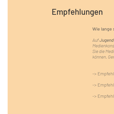
Empfehlungen
Wie lange 
​Auf
Jugend
Medienkonsu
Sie die Med
können. Ge
-> Empfeh
-> Empfeh
-> Empfeh