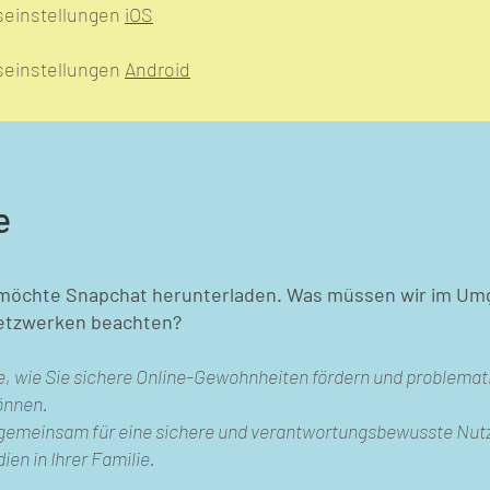
seinstellungen
iOS
seinstellungen
Android
e
 möchte Snapchat herunterladen. Was müssen wir im Um
Netzwerken beachten?
e, wie Sie sichere Online-Gewohnheiten fördern und problemat
önnen.
 gemeinsam für eine sichere und verantwortungsbewusste Nut
ien in Ihrer Familie.