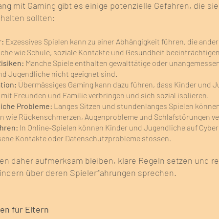
g mit Gaming gibt es einige potenzielle Gefahren, die sie 
halten sollten:
r:
Exzessives Spielen kann zu einer Abhängigkeit führen, die ande
che wie Schule, soziale Kontakte und Gesundheit beeinträchtige
Risiken:
Manche Spiele enthalten gewalttätige oder unangemessene
nd Jugendliche nicht geeignet sind.
ation:
Übermässiges Gaming kann dazu führen, dass Kinder und J
 mit Freunden und Familie verbringen und sich sozial isolieren.
liche Probleme:
Langes Sitzen und stundenlanges Spielen können
n wie Rückenschmerzen, Augenprobleme und Schlafstörungen v
hren:
In Online-Spielen können Kinder und Jugendliche auf Cybe
ene Kontakte oder Datenschutzprobleme stossen.
lten daher aufmerksam bleiben, klare Regeln setzen und r
Kindern über deren Spielerfahrungen sprechen.
den für Eltern