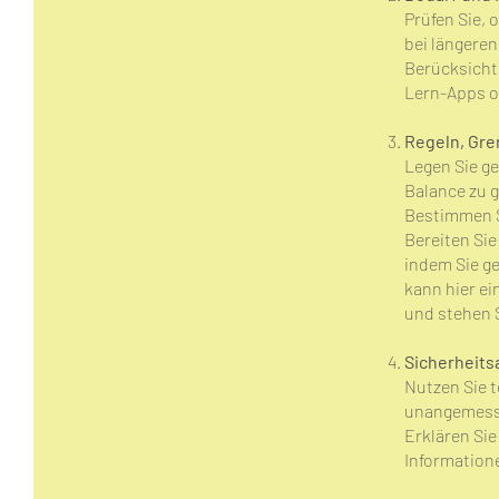
Prüfen Sie, 
bei längere
Berücksicht
Lern-Apps 
Regeln, Gre
Legen Sie g
Balance zu 
Bestimmen Si
Bereiten Si
indem Sie g
kann hier ei
und stehen 
Sicherheit
Nutzen Sie 
unangemesse
Erklären Si
Information